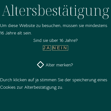
Altersbestätigung
Um diese Website zu besuchen, müssen sie mindestens
Brut Rosé
16 Jahre alt sein.
Aus 85 % Pinot Noir, 15 % Chardonnay
Sind sie über 16 Jahre?
Ein frischer kraftvoller Champagner-
JA
NEIN
Strauß aus roten Früchten, besonders der
Erdbeere
Alter merken?
Empfehlung: zu Gratin aus roten Früchten
in Sabayon
Durch klicken auf ja stimmen Sie der speicherung eines
Cookies zur Alterbestätigung zu.